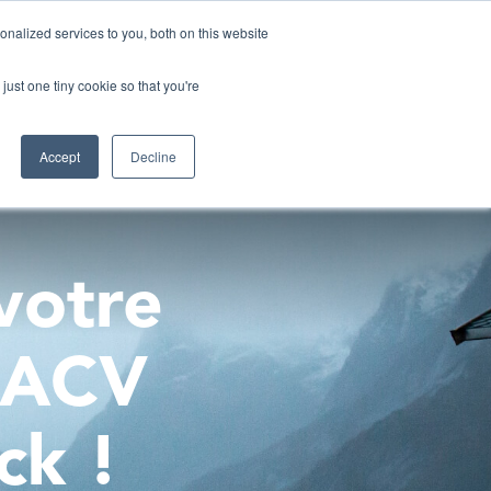
nalized services to you, both on this website
ABOUT US
CONTACT
FR_BE
just one tiny cookie so that you're
ITY
EPD QUOTE
EVENTS
LCA INSIGHTS
DEMO
Accept
Decline
votr
e
 ACV
ck !