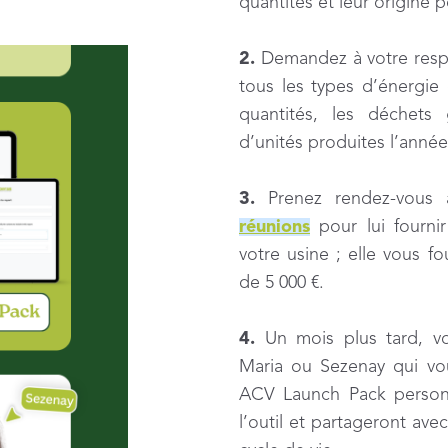
quantités et leur origine 
2.
Demandez à votre respo
tous les types d’énergie
quantités, les déchets
d’unités produites l’anné
3.
Prenez rendez-vous
réunions
pour lui fourni
votre usine ; elle vous fo
de 5 000 €.
4.
Un mois plus tard, vo
Maria ou Sezenay qui vo
ACV Launch Pack personn
l’outil et partageront av