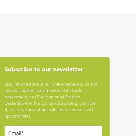
Subscribe to our newsletter
Stay informed about our online webinars, on-site
events, and the latest news on Life Cycle
Assessment and Environmental Product
Declarations in the EU. By subscribing, you'll be
the first to know about valuable resources and
opportunities.
Email
*