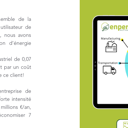
nsemble de la
tilisateur de
e, nous avons
on d’énergie
striel de 0,07
t par un coût
e ce client!
entreprise de
orte intensité
millions €/an,
économiser 7